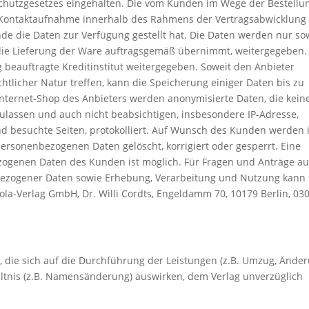
utzgesetzes eingehalten. Die vom Kunden im Wege der Bestellu
r Kontaktaufnahme innerhalb des Rahmens der Vertragsabwicklung
de die Daten zur Verfügung gestellt hat. Die Daten werden nur so
ie Lieferung der Ware auftragsgemäß übernimmt, weitergegeben.
beauftragte Kreditinstitut weitergegeben. Soweit den Anbieter
tlicher Natur treffen, kann die Speicherung einiger Daten bis zu
nternet-Shop des Anbieters werden anonymisierte Daten, die kein
lassen und auch nicht beabsichtigen, insbesondere IP-Adresse,
nd besuchte Seiten, protokolliert. Auf Wunsch des Kunden werden
rsonenbezogenen Daten gelöscht, korrigiert oder gesperrt. Eine
zogenen Daten des Kunden ist möglich. Für Fragen und Anträge au
bezogener Daten sowie Erhebung, Verarbeitung und Nutzung kann 
a-Verlag GmbH, Dr. Willi Cordts, Engeldamm 70, 10179 Berlin, 030
 die sich auf die Durchführung der Leistungen (z.B. Umzug, Ände
ältnis (z.B. Namensänderung) auswirken, dem Verlag unverzüglich