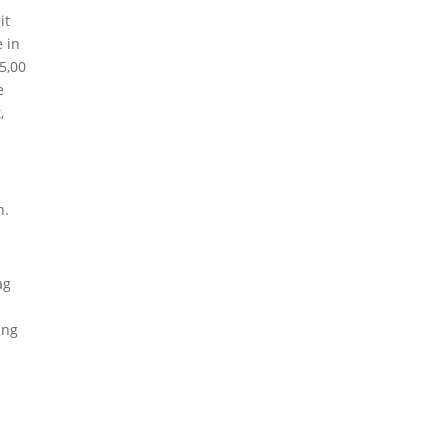
it
 in
5,00
e
,
n.
ag
ung