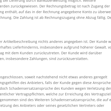
g bei Lieferung durch Banküberweisung möglich. Weitere
erden zurückgewiesen. Der Rechnungsbetrag ist nach Zugang der
ng enthält, auf das in der Rechnung angegebene Konto zu überwe
chnung. Die Zahlung ist ab Rechnungszugang ohne Abzug fällig. D
 der Artikelbeschreibung nichts anderes angegeben ist. Der Kunde w
rhaftes Lieferhindernis, insbesondere aufgrund höherer Gewalt. vo
trag mit dem Kunden zurückzutreten. Der Kunde wird darüber
en, insbesondere Zahlungen, sind zurückzuerstatten.
geschlossen, soweit nachstehend nicht etwas anderes geregelt
llungsgehilfen des Anbieters, falls der Kunde gegen diese Ansprüche
edoch Schadensersatzansprüche des Kunden wegen Verletzung de
ntlicher Vertragspflichten, welche zur Erreichung des Vertragszie
sgenommen sind des Weiteren Schadensersatzansprüche, die auf e
rletzung des Anbieters oder seines gesetzlichen Vertreters oder