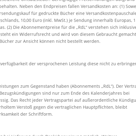
ehalten. Neben den Endpreisen fallen Versandkosten an: (1) Sowe
ersendungskauf für gedruckte Bücher eine Versandkostenpauschale
chlands, 10,00 Euro (inkl. MwSt.) je Sendung innerhalb Europas, 1
as. (2) Die Abonnementpreise für die „RdL“ verstehen sich inklusiv
esteht ein Widerrufsrecht und wird von diesem Gebraucht gemacht
Bücher zur Ansicht können nicht bestellt werden.
htverfügbarkeit der versprochenen Leistung diese nicht zu erbringe
eistungen zum Gegenstand haben (Abonnements „RdL“). Der Vertr
 Bezugskündigungen sind nur zum Ende des Kalenderjahres bei
ssig. Das Recht jeder Vertragspartei auf außerordentliche Kündig
holtem Verstoß gegen die vertraglichen Hauptpflichten, bleibt
rksamkeit der Schriftform.