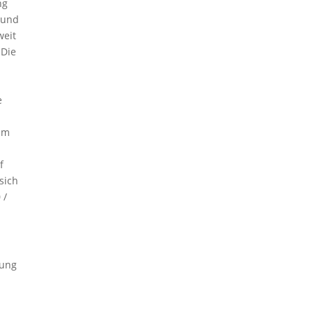
ng
 und
weit
 Die
e
 im
f
sich
 /
rung