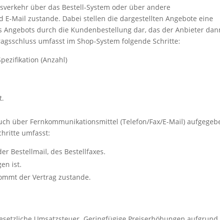
sverkehr über das Bestell-System oder über andere
 E-Mail zustande. Dabei stellen die dargestellten Angebote eine
s Angebots durch die Kundenbestellung dar, das der Anbieter dan
agsschluss umfasst im Shop-System folgende Schritte:
ezifikation (Anzahl)
t.
ch über Fernkommunikationsmittel (Telefon/Fax/E-Mail) aufgegeb
hritte umfasst:
er Bestellmail, des Bestellfaxes.
en ist.
ommt der Vertrag zustande.
 gesetzliche Umsatzsteuer. Geringfügige Preiserhöhungen aufgrund