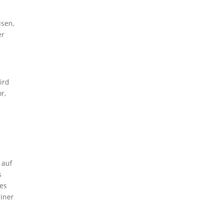
isen,
er
ird
r,
 auf
s
les
iner