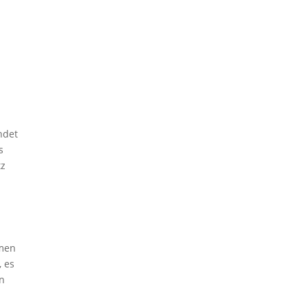
ndet
s
tz
hmen
, es
in