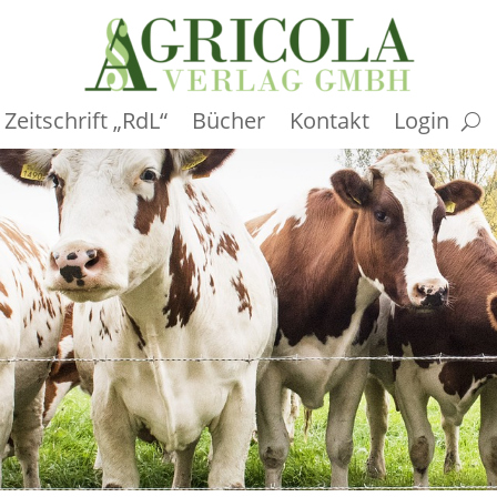
Zeitschrift „RdL“
Bücher
Kontakt
Login