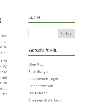
g
Suche
“ die
r nur
uf 10
Zeitschrift RdL
sen.
is zu
Über RdL
as VG
Bestellungen
iese
n mit
Abonnenten-Login
tlich
Einbanddecken
eises
Für Autoren
. Der
Anzeigen & Werbung