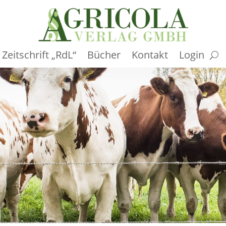
Zeitschrift „RdL“
Bücher
Kontakt
Login