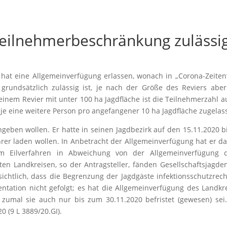
Teilnehmerbeschränkung zulässi
at eine Allgemeinverfügung erlassen, wonach in „Corona-Zeiten
grundsätzlich zulässig ist, je nach der Größe des Reviers abe
inem Revier mit unter 100 ha Jagdfläche ist die Teilnehmerzahl a
je eine weitere Person pro angefangener 10 ha Jagdfläche zugelas
ngeben wollen. Er hatte in seinen Jagdbezirk auf den 15.11.2020 b
rer laden wollen. In Anbetracht der Allgemeinverfügung hat er d
 Eilverfahren in Abweichung von der Allgemeinverfügung d
en Landkreisen, so der Antragsteller, fänden Gesellschaftsjagde
rsichtlich, dass die Begrenzung der Jagdgäste infektionsschutzrech
ntation nicht gefolgt; es hat die Allgemeinverfügung des Landkr
zumal sie auch nur bis zum 30.11.2020 befristet (gewesen) sei
 (9 L 3889/20.GI).