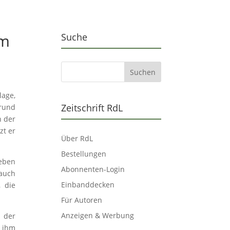
im
Suche
lage,
Zeitschrift RdL
grund
n der
zt er
Über RdL
Bestellungen
ieben
Abonnenten-Login
 auch
Einbanddecken
 die
Für Autoren
Anzeigen & Werbung
 der
e ihm