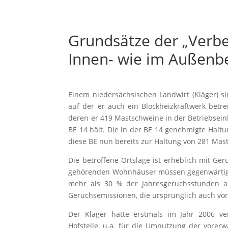
Grundsätze der „Verb
Innen- wie im Außenb
Einem niedersächsischen Landwirt (Kläger) s
auf der er auch ein Blockheizkraftwerk betre
deren er 419 Mastschweine in der Betriebsein
BE 14 hält. Die in der BE 14 genehmigte Halt
diese BE nun bereits zur Haltung von 281 Mast
Die betroffene Ortslage ist erheblich mit Ger
gehörenden Wohnhäuser müssen gegenwärtig 
mehr als 30 % der Jahresgeruchsstunden au
Geruchsemissionen, die ursprünglich auch v
Der Kläger hatte erstmals im Jahr 2006 v
Hofstelle, u.a. für die Umnutzung der vore