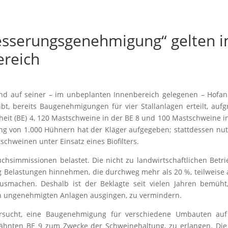
esserungsgenehmigung“ gelten 
ereich
ind auf seiner – im unbeplanten Innenbereich gelegenen – Hofan
ibt, bereits Baugenehmigungen für vier Stallanlagen erteilt, auf
heit (BE) 4, 120 Mastschweine in der BE 8 und 100 Mastschweine i
ung von 1.000 Hühnern hat der Kläger aufgegeben; stattdessen nut
schweinen unter Einsatz eines Biofilters.
uchsimmissionen belastet. Die nicht zu landwirtschaftlichen Betr
Belastungen hinnehmen, die durchweg mehr als 20 %, teilweise
smachen. Deshalb ist der Beklagte seit vielen Jahren bemüht,
on ungenehmigten Anlagen ausgingen, zu vermindern.
ersucht, eine Baugenehmigung für verschiedene Umbauten auf
rwähnten BE 9 zum Zwecke der Schweinehaltung, zu erlangen. Di