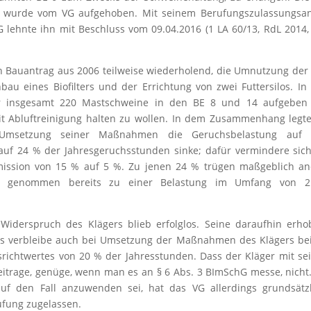
g wurde vom VG aufgehoben. Mit seinem Berufungszulassungsan
G lehnte ihn mit Beschluss vom 09.04.2016 (1 LA 60/13, RdL 2014,
en Bauantrag aus 2006 teilweise wiederholend, die Umnutzung der
au eines Biofilters und der Errichtung von zwei Futtersilos. I
r insgesamt 220 Mastschweine in den BE 8 und 14 aufgeben
it Abluftreinigung halten zu wollen. In dem Zusammenhang legt
 Umsetzung seiner Maßnahmen die Geruchsbelastung auf
uf 24 % der Jahresgeruchsstunden sinke; dafür vermindere sic
mission von 15 % auf 5 %. Zu jenen 24 % trügen maßgeblich an
ich genommen bereits zu einer Belastung im Umfang von 
Widerspruch des Klägers blieb erfolglos. Seine daraufhin erh
 es verbleibe auch bei Umsetzung der Maßnahmen des Klägers be
richtwertes von 20 % der Jahresstunden. Dass der Kläger mit s
trage, genüge, wenn man es an § 6 Abs. 3 BImSchG messe, nicht
f den Fall anzuwenden sei, hat das VG allerdings grundsätzl
fung zugelassen.