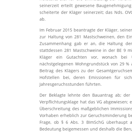
seinerzeit erteilt gewesene Baugenehmigun
scheiterte der Kläger seinerzeit; das Nds. OV
ab.
Im Februar 2015 beantragte der Kläger, sein
zur Haltung von 281 Mastschweinen, den Einb
Zusammenhang gab er an, die Haltung de
stattdessen 281 Mastschweine in der BE 9 m
Kläger ein Gutachten vor, wonach bei
nächstgelegenen Wohngrundstück von 29 % a
Beitrag des Klägers zu der Gesamtgeruchse
Hofstellen bei, deren Emissionen für s
Jahresgeruchsstunden führten.
Der Beklagte lehnte den Bauantrag ab; der 
Verpflichtungsklage hat das VG abgewiesen;
Überschreitung des maßgeblichen Immissions
Vorhaben erheblich zur Geruchsminderung bei
Frage, ob § 6 Abs. 3 BImSchG überhaupt au
Bedeutung beigemessen und deshalb die Beru