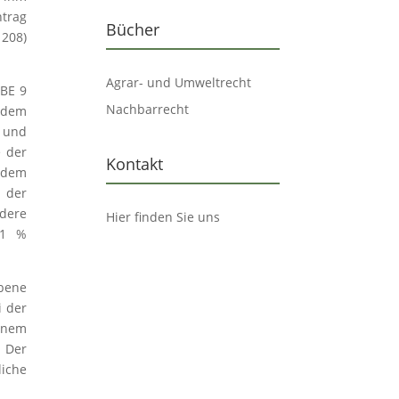
trag
Bücher
 208)
Agrar- und Umweltrecht
 BE 9
Nachbarrecht
n dem
 und
e der
Kontakt
 dem
h der
dere
Hier finden Sie uns
21 %
obene
i der
einem
. Der
iche