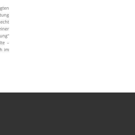
gten
htung
recht
iner
gung“
lte –
ch im