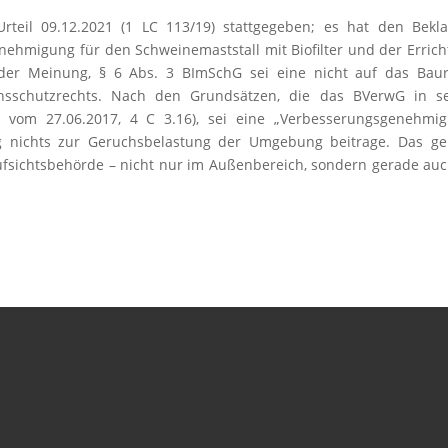
eil 09.12.2021 (1 LC 113/19) stattgegeben; es hat den Bekla
enehmigung für den Schweinemaststall mit Biofilter und der Erric
t der Meinung, § 6 Abs. 3 BImSchG sei eine nicht auf das Bau
nsschutzrechts. Nach den Grundsätzen, die das BVerwG in se
il vom 27.06.2017, 4 C 3.16), sei eine „Verbesserungsgenehmi
ng nichts zur Geruchsbelastung der Umgebung beitrage. Das ge
fsichtsbehörde – nicht nur im Außenbereich, sondern gerade au