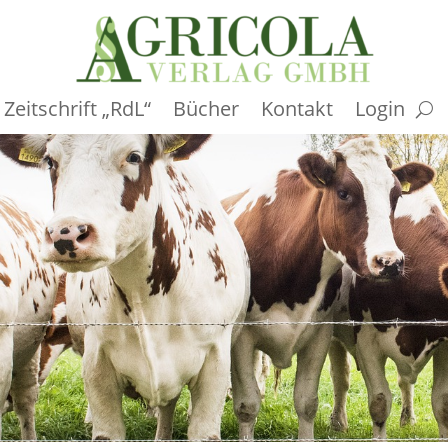
Zeitschrift „RdL“
Bücher
Kontakt
Login