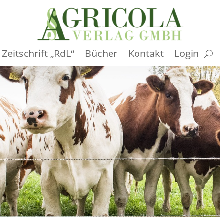
Zeitschrift „RdL“
Bücher
Kontakt
Login