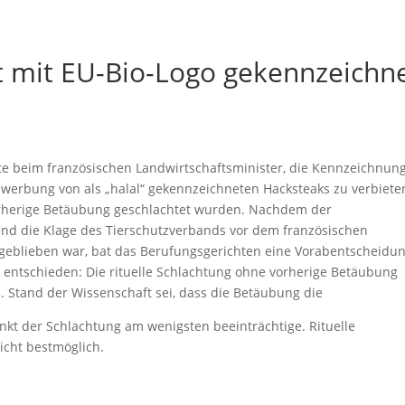
ht mit EU-Bio-Logo gekennzeichn
te beim französischen Landwirtschaftsminister, die Kennzeichnun
ewerbung von als „halal“ gekennzeichneten Hacksteaks zu verbiete
orherige Betäubung geschlachtet wurden. Nachdem der
und die Klage des Tierschutzverbands vor dem französischen
g geblieben war, bat das Berufungsgerichten eine Vorabentscheidu
) entschieden: Die rituelle Schlachtung ohne vorherige Betäubung
s. Stand der Wissenschaft sei, dass die Betäubung die
unkt der Schlachtung am wenigsten beeinträchtige. Rituelle
icht bestmöglich.