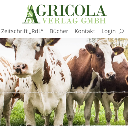
Zeitschrift „RdL“
Bücher
Kontakt
Login