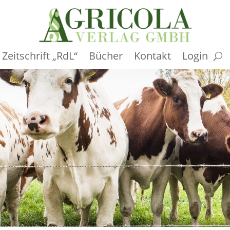
Zeitschrift „RdL“
Bücher
Kontakt
Login