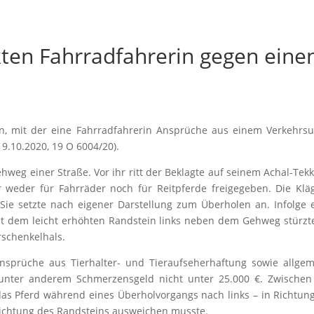
kten Fahrradfahrerin gegen eine
, mit der eine Fahrradfahrerin Ansprüche aus einem Verkehrsu
9.10.2020, 19 O 6004/20).
weg einer Straße. Vor ihr ritt der Beklagte auf seinem Achal-Tekk
weder für Fahrräder noch für Reitpferde freigegeben. Die Klä
 Sie setzte nach eigener Darstellung zum Überholen an. Infolge 
t dem leicht erhöhten Randstein links neben dem Gehweg stürzt
rschenkelhals.
nsprüche aus Tierhalter- und Tieraufseherhaftung sowie allge
e unter anderem Schmerzensgeld nicht unter 25.000 €. Zwische
 das Pferd während eines Überholvorgangs nach links – in Richtun
Richtung des Randsteins ausweichen musste.