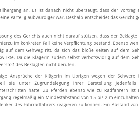
allhergang an. Es ist danach nicht überzeugt, dass der Vortrag 
s eine Partei glaubwürdiger war. Deshalb entscheidet das Gericht 
sung des Gerichts auch nicht darauf stützen, dass der Beklagte 
 hierzu im konkreten Fall keine Verpflichtung bestand. Ebenso weni
drig auf dem Gehweg ritt, da sich das bloße Reiten auf dem G
auswirkte. Da die Klägerin zudem selbst verbotswidrig auf dem G
verstoß des Beklagten nicht berufen.
waige Ansprüche der Klägerin im Übrigen wegen der Schwere i
eil sie unter Zugrundelegung ihrer Darstellung jedenfalls
terschritten hätte. Zu Pferden ebenso wie zu Radfahrern ist 
rgang regelmäßig ein Mindestabstand von 1,5 bis 2 m einzuhalte
hlenker des Fahrradfahrers reagieren zu können. Ein Abstand von