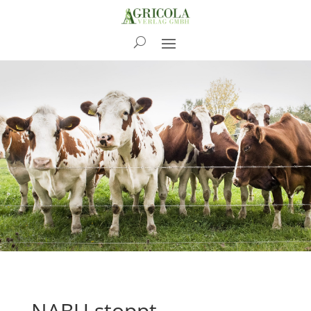
News
NABU stoppt