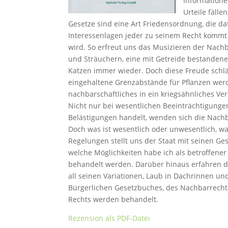
Informatione
Urteile fäll
Gesetze sind eine Art Friedensordnung, die da
Interessenlagen jeder zu seinem Recht komm
wird. So erfreut uns das Musizieren der Nachb
und Sträuchern, eine mit Getreide bestanden
Katzen immer wieder. Doch diese Freude schlä
eingehaltene Grenzabstände für Pflanzen wer
nachbarschaftliches in ein kriegsähnliches Ve
Nicht nur bei wesentlichen Beeinträchtigunge
Belästigungen handelt, wenden sich die Nachba
Doch was ist wesentlich oder unwesentlich, w
Regelungen stellt uns der Staat mit seinen G
welche Möglichkeiten habe ich als betroffener
behandelt werden. Darüber hinaus erfahren d
all seinen Variationen, Laub in Dachrinnen un
Bürgerlichen Gesetzbuches, des Nachbarrechts
Rechts werden behandelt.
Rezension als PDF-Datei