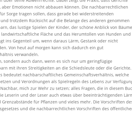
n über seine Abwehrrechte. Dabei zeigt die Praxis, dass Gerichte
en, aber Emotionen nicht abbauen können. Die nachbarrechtlichen
für Sorge tragen sollen, dass gerade bei widerstreitenden
t und trotzdem Rücksicht auf die Belange des anderen genommen
arn, das lustige Spielen der Kinder, der schöne Anblick von Bäum
e landwirtschaftliche Fläche und das Herumtollen von Hunden und
gt ins Gegenteil um, wenn daraus Lärm, Gestank oder nicht
den. Von heut auf morgen kann sich dadurch ein gut
rhältnis verwandeln.
n, sondern auch dann, wenn es sich nur um geringfügige
rn mit ihren Streitigkeiten an die Schiedsleute oder die Gerichte.
as bedeutet nachbarschaftliches Gemeinschaftsverhältnis, welche
esetzen und Verordnungen als Spielregeln des Lebens zur Verfügun
 Nachbar, mich zur Wehr zu setzen; alles Fragen, die in diesem Bu
ie Leserin und der Leser auch etwas über beeinträchtigenden Lär
d Grenzabstände für Pflanzen und vieles mehr. Die Vorschriften de
gesetzes und die nachbarrechtlichen Vorschriften des öffentlich