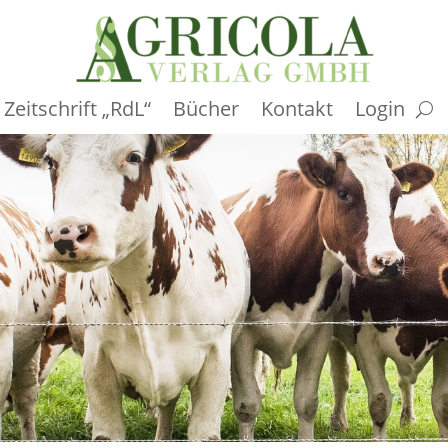
Zeitschrift „RdL“
Bücher
Kontakt
Login