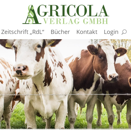
Zeitschrift „RdL“
Bücher
Kontakt
Login