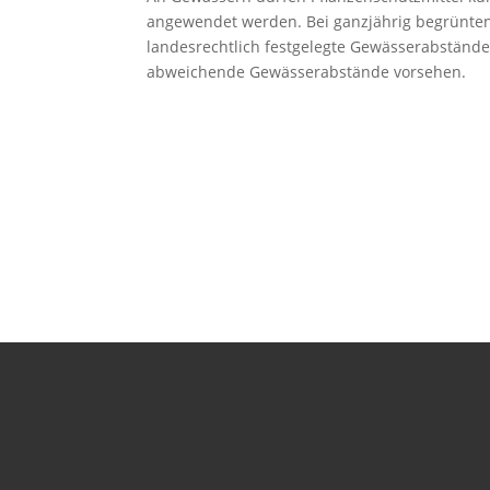
angewendet werden. Bei ganzjährig begrünten 
landesrechtlich festgelegte Gewässerabständ
abweichende Gewässerabstände vorsehen.