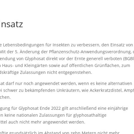
insatz
e Lebensbedingungen für Insekten zu verbessern, den Einsatz von
. Mit der 5. Änderung der Pflanzenschutz-Anwendungsverordnung, 
wendung von Glyphosat direkt vor der Ernte generell verboten (BGBl.
n Haus- und Kleingärten sowie auf öffentlichen Grünflächen, zum
ndskräftige Zulassungen nicht entgegenstehen.
at darf nur noch angewendet werden, wenn es keine alternativen
bei schwer zu bekämpfenden Unkräutern, wie Ackerkratzdistel, Amp
ächen.
ung für Glyphosat Ende 2022 gilt anschließend eine einjährige
en keine nationalen Zulassungen für glyphosathaltige
Mittel auch nicht mehr angewendet werden.
nftig grundsätzlich im Abstand von zehn Metern nicht mehr