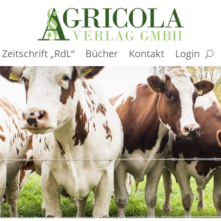
Zeitschrift „RdL“
Bücher
Kontakt
Login