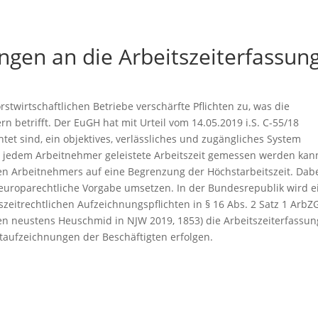
ngen an die Arbeitszeiterfassun
rstwirtschaftlichen Betriebe verschärfte Pflichten zu, was die
 betrifft. Der EuGH hat mit Urteil vom 14.05.2019 i.S. C-55/18
htet sind, ein objektives, verlässliches und zugängliches System
n jedem Arbeitnehmer geleistete Arbeitszeit gemessen werden kan
en Arbeitnehmers auf eine Begrenzung der Höchstarbeitszeit. Dabe
e europarechtliche Vorgabe umsetzen. In der Bundesrepublik wird e
eitrechtlichen Aufzeichnungspflichten in § 16 Abs. 2 Satz 1 ArbZ
ten neustens Heuschmid in NJW 2019, 1853) die Arbeitszeiterfassu
taufzeichnungen der Beschäftigten erfolgen.