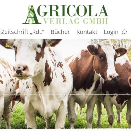
Zeitschrift „RdL“
Bücher
Kontakt
Login