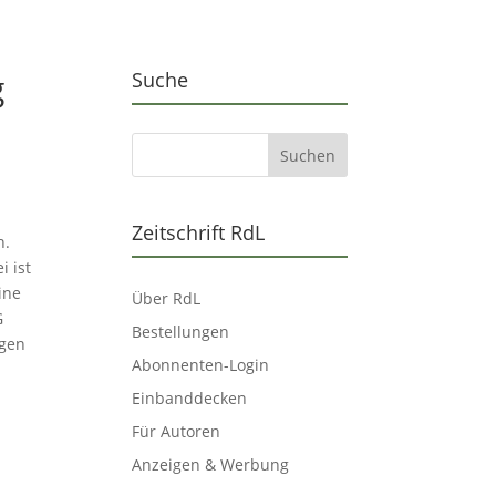
g
Suche
Zeitschrift RdL
n.
i ist
ine
Über RdL
G
Bestellungen
ngen
Abonnenten-Login
Einbanddecken
Für Autoren
Anzeigen & Werbung