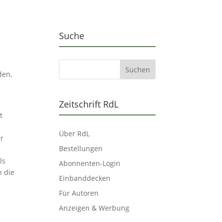
Suche
den,
Zeitschrift RdL
t
Über RdL
ur
Bestellungen
ls
Abonnenten-Login
h die
Einbanddecken
Für Autoren
Anzeigen & Werbung