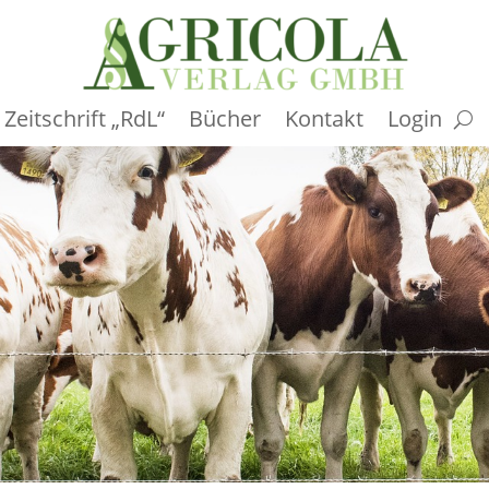
Zeitschrift „RdL“
Bücher
Kontakt
Login