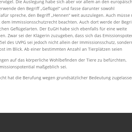
rvögel. Die Auslegung habe sich aber vor allem an den europäisc
 verwende den Begriff „Geflügel“ und fasse darunter sowohl
für spreche, den Begriff „Hennen“ weit auszulegen. Auch müsse
it dem Immissionsschutzrecht beachten. Auch dort werde der Begri
ichen Geflügelarten. Der EuGH habe sich ebenfalls für eine weite
en. Zwar sei der Klägerin zuzugeben, dass sich das Emissionspoten
el des UVPG sei jedoch nicht allein der Immissionsschutz, sonder
bst im Blick. Ab einer bestimmten Anzahl an Tierplätzen seien
gen auf das körperliche Wohlbefinden der Tiere zu befürchten,
missionspotential maßgeblich sei.
Gericht hat die Berufung wegen grundsätzlicher Bedeutung zugelasse