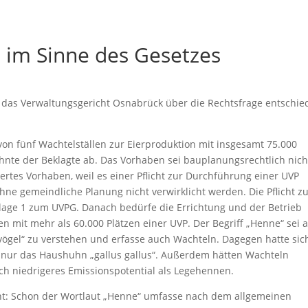
 im Sinne des Gesetzes
at das Verwaltungsgericht Osnabrück über die Rechtsfrage entschie
 von fünf Wachtelställen zur Eierproduktion mit insgesamt 75.000
hnte der Beklagte ab. Das Vorhaben sei bauplanungsrechtlich nich
giertes Vorhaben, weil es einer Pflicht zur Durchführung einer UVP
ne gemeindliche Planung nicht verwirklicht werden. Die Pflicht z
lage 1 zum UVPG. Danach bedürfe die Errichtung und der Betrieb
n mit mehr als 60.000 Plätzen einer UVP. Der Begriff „Henne“ sei a
vögel“ zu verstehen und erfasse auch Wachteln. Dagegen hatte sic
e nur das Haushuhn „gallus gallus“. Außerdem hätten Wachteln
ch niedrigeres Emissionspotential als Legehennen.
ht: Schon der Wortlaut „Henne“ umfasse nach dem allgemeinen